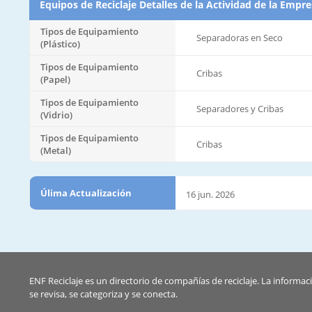
Equipos de Reciclaje Detalles de la Actividad de la Empr
Tipos de Equipamiento
Separadoras en Seco
(Plástico)
Tipos de Equipamiento
Cribas
(Papel)
Tipos de Equipamiento
Separadores y Cribas
(Vidrio)
Tipos de Equipamiento
Cribas
(Metal)
Úlima Actualización
16 jun. 2026
ENF Reciclaje es un directorio de compañías de reciclaje. La informac
se revisa, se categoriza y se conecta.