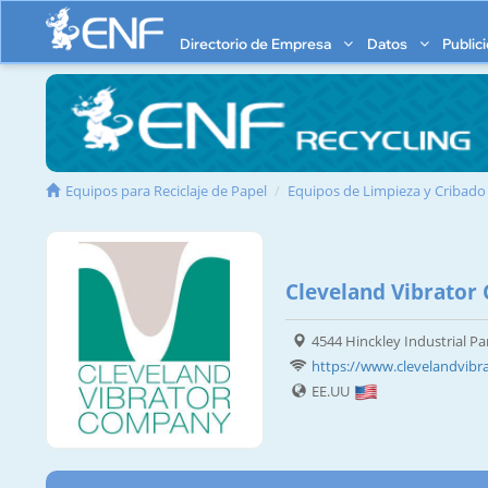
Directorio de Empresa
Datos
Public
Equipos para Reciclaje de Papel
Equipos de Limpieza y Cribado
Cleveland Vibrato
4544 Hinckley Industrial P
https://www.clevelandvibr
EE.UU