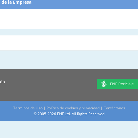
d de la Empresa
ión
ENF Reciclaje
Terminos de Uso
|
Política de cookies y privacidad
|
Contáctanos
© 2005-2026 ENF Ltd. All Rights Reserved