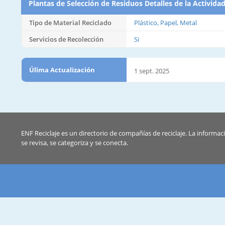
Plantas de Selección de Residuos Detalles de la Activida
Tipo de Material Reciclado
Plástico, Papel, Metal
Servicios de Recolección
Si
Úlima Actualización
1 sept. 2025
ENF Reciclaje es un directorio de compañías de reciclaje. La informac
se revisa, se categoriza y se conecta.