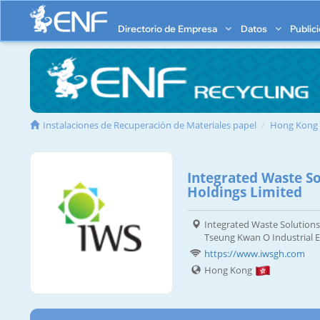
Directorio de Empresa
Datos
Public
Instalaciones de Recuperación de Materiales papel
Hong Kong
Integrated Waste S
Holdings Limited
Integrated Waste Solutions
Tseung Kwan O Industrial E
https://www.iwsgh.com
Hong Kong