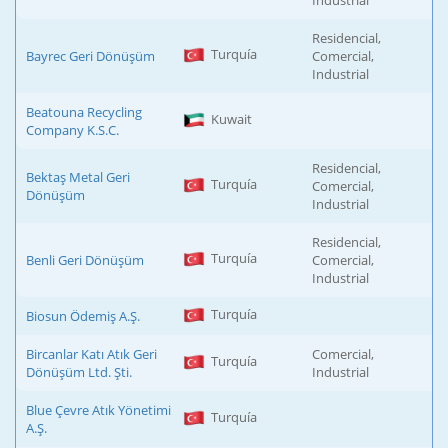
Industrial
Residencial,
Turquía
Bayrec Geri Dönüşüm
Comercial,
Industrial
Beatouna Recycling
Kuwait
Company K.S.C.
Residencial,
Bektaş Metal Geri
Turquía
Comercial,
Dönüşüm
Industrial
Residencial,
Turquía
Benli Geri Dönüşüm
Comercial,
Industrial
Turquía
Biosun Ödemiş A.Ş.
Bircanlar Katı Atık Geri
Comercial,
Turquía
Dönüşüm Ltd. Şti.
Industrial
Blue Çevre Atık Yönetimi
Turquía
A.Ş.