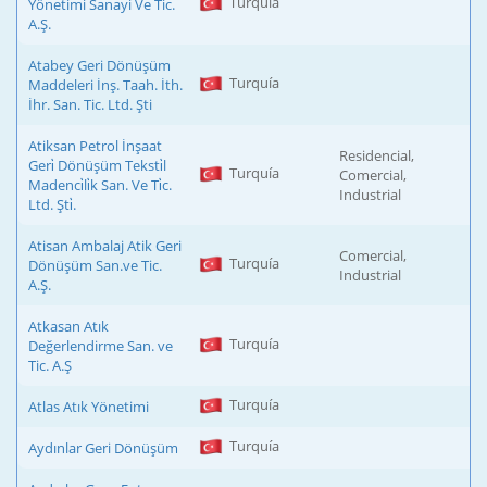
Turquía
Yönetimi Sanayi Ve Tic.
A.Ş.
Atabey Geri Dönüşüm
Turquía
Maddeleri İnş. Taah. İth.
İhr. San. Tic. Ltd. Şti
Atiksan Petrol İnşaat
Residencial,
Geri̇ Dönüşüm Teksti̇l
Turquía
Comercial,
Madenci̇li̇k San. Ve Ti̇c.
Industrial
Ltd. Şti̇.
Atisan Ambalaj Atik Geri
Comercial,
Turquía
Dönüşüm San.ve Tic.
Industrial
A.Ş.
Atkasan Atık
Turquía
Değerlendirme San. ve
Tic. A.Ş
Turquía
Atlas Atık Yönetimi
Turquía
Aydınlar Geri Dönüşüm