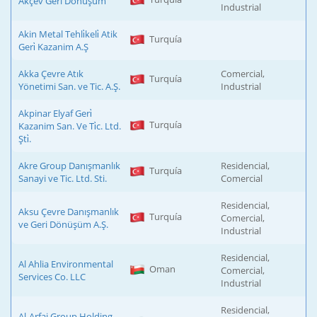
Akçev Geri Dönüşüm
Industrial
Akin Metal Tehli̇keli̇ Atik
Turquía
Geri̇ Kazanim A.Ş
Akka Çevre Atık
Comercial,
Turquía
Yönetimi San. ve Tic. A.Ş.
Industrial
Akpinar Elyaf Geri̇
Turquía
Kazanim San. Ve Ti̇c. Ltd.
Şti̇.
Akre Group Danışmanlık
Residencial,
Turquía
Sanayi ve Tic. Ltd. Sti.
Comercial
Residencial,
Aksu Çevre Danışmanlık
Turquía
Comercial,
ve Geri Dönüşüm A.Ş.
Industrial
Residencial,
Al Ahlia Environmental
Oman
Comercial,
Services Co. LLC
Industrial
Residencial,
Al-Arfaj Group Holding