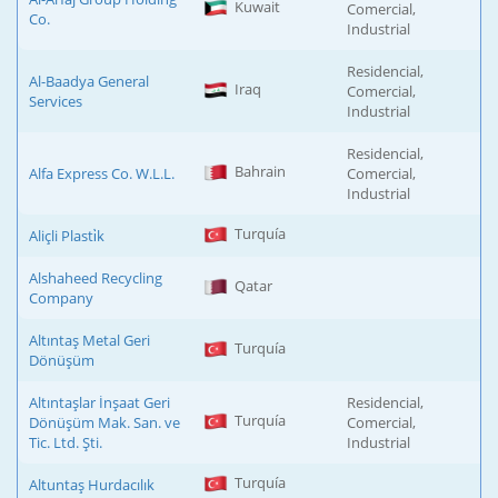
Kuwait
Comercial,
Co.
Industrial
Residencial,
Al-Baadya General
Iraq
Comercial,
Services
Industrial
Residencial,
Bahrain
Alfa Express Co. W.L.L.
Comercial,
Industrial
Turquía
Aliçli Plasti̇k
Alshaheed Recycling
Qatar
Company
Altıntaş Metal Geri
Turquía
Dönüşüm
Altıntaşlar İnşaat Geri
Residencial,
Turquía
Dönüşüm Mak. San. ve
Comercial,
Tic. Ltd. Şti.
Industrial
Turquía
Altuntaş Hurdacılık