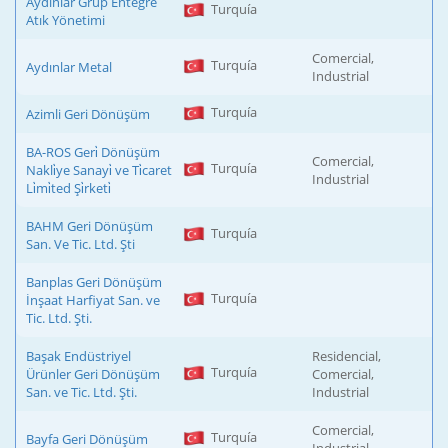
Aydınlar Grup Entegre
Turquía
Atık Yönetimi
Comercial,
Turquía
Aydınlar Metal
Industrial
Turquía
Azimli Geri Dönüşüm
BA-ROS Geri̇ Dönüşüm
Comercial,
Turquía
Nakli̇ye Sanayi̇ ve Ti̇caret
Industrial
Li̇mi̇ted Şi̇rketi̇
BAHM Geri Dönüşüm
Turquía
San. Ve Tic. Ltd. Şti
Banplas Geri Dönüşüm
Turquía
İnşaat Harfiyat San. ve
Tic. Ltd. Şti.
Başak Endüstriyel
Residencial,
Turquía
Ürünler Geri Dönüşüm
Comercial,
San. ve Tic. Ltd. Şti.
Industrial
Comercial,
Turquía
Bayfa Geri Dönüşüm