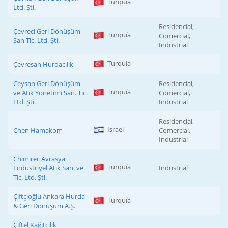
Turquía
Ltd. Şti.
Residencial,
Çevreci Geri Dönüşüm
Turquía
Comercial,
San Tic. Ltd. Şti.
Industrial
Turquía
Çevresan Hurdacılık
Ceysan Geri Dönüşüm
Residencial,
Turquía
ve Atık Yönetimi San. Tic.
Comercial,
Ltd. Şti.
Industrial
Residencial,
Israel
Chen Hamakom
Comercial,
Industrial
Chimirec Avrasya
Turquía
Endüstriyel Atık San. ve
Industrial
Tic. Ltd. Şti.
Çiftçioğlu Ankara Hurda
Turquía
& Geri Dönüşüm A.Ş.
Çiftel Kağıtçılık