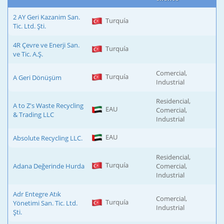
2 AY Geri Kazanim San.
Turquía
Tic. Ltd. Şti.
4R Çevre ve Enerji San.
Turquía
ve Tic. A.Ş.
Comercial,
Turquía
A Geri Dönüşüm
Industrial
Residencial,
A to Z's Waste Recycling
EAU
Comercial,
& Trading LLC
Industrial
EAU
Absolute Recycling LLC.
Residencial,
Turquía
Adana Değerinde Hurda
Comercial,
Industrial
Adr Entegre Atık
Comercial,
Turquía
Yönetimi San. Tic. Ltd.
Industrial
Şti.