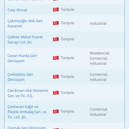
Turquía
Casy Group
Çekmişoğlu Atık Geri
Turquía
Industrial
Kazanım
Çelikler Metal Ticaret
Turquía
Sanayi Ltd. Şti.
Residencial,
Ceran Hurda Geri
Turquía
Comercial,
Dönüşüm
Industrial
Çerkezköy Geri
Comercial,
Turquía
Dönüşüm
Industrial
Cevdosan Atık Yönetimi
Turquía
San. ve Tic. A.Ş.
Çevkasan Kağıt ve
Comercial,
Turquía
Plastik Ambalaj San. ve
Industrial
Tic. Ltd. Şti.
Çevnak Geri Dönüşüm