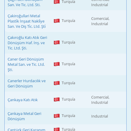
Turquía
San. Ve Tic. Ltd. Sti.
Industrial
Çakiroğullari Metal
Comercial,
Turquía
Plasti̇k İnşaat Nakli̇ye
Industrial
San. Ve Diş Ti̇c. Ltd. Şti̇
Çakıroğlu Katı Atık Geri
Turquía
Dönüşüm Haf. İnş. ve
Tic. Ltd. Şti.
Caner Geri Dönüşüm
Turquía
Metal San. ve Tic. Ltd.
Şti.
Canerler Hurdacılık ve
Turquía
Geri Dönüşüm
Comercial,
Turquía
Çankaya Katı Atık
Industrial
Çankaya Metal Geri
Turquía
Industrial
Dönüşüm
Turquía
Cantürk Geri Kazanım