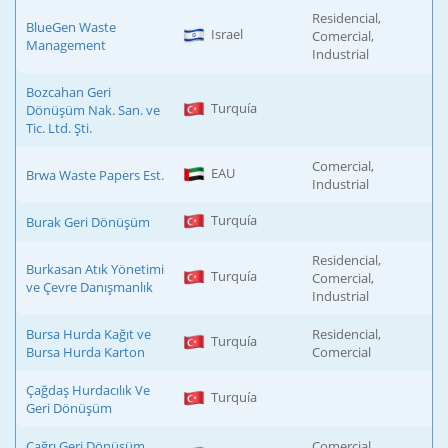
Residencial,
BlueGen Waste
Israel
Comercial,
Management
Industrial
Bozcahan Geri
Turquía
Dönüşüm Nak. San. ve
Tic. Ltd. Şti.
Comercial,
EAU
Brwa Waste Papers Est.
Industrial
Turquía
Burak Geri Dönüşüm
Residencial,
Burkasan Atık Yönetimi
Turquía
Comercial,
ve Çevre Danışmanlık
Industrial
Bursa Hurda Kağıt ve
Residencial,
Turquía
Bursa Hurda Karton
Comercial
Çağdaş Hurdacılık Ve
Turquía
Geri Dönüşüm
Çağrı Geri Dönüşüm
Comercial,