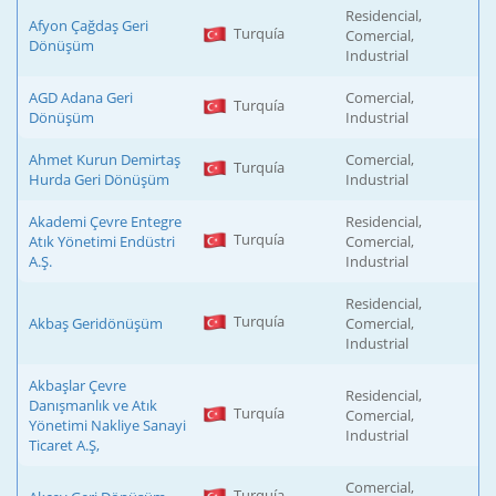
Residencial,
Afyon Çağdaş Geri
Turquía
Comercial,
Dönüşüm
Industrial
AGD Adana Geri
Comercial,
Turquía
Dönüşüm
Industrial
Ahmet Kurun Demirtaş
Comercial,
Turquía
Hurda Geri Dönüşüm
Industrial
Akademi Çevre Entegre
Residencial,
Turquía
Atık Yönetimi Endüstri
Comercial,
A.Ş.
Industrial
Residencial,
Turquía
Akbaş Geridönüşüm
Comercial,
Industrial
Akbaşlar Çevre
Residencial,
Danışmanlık ve Atık
Turquía
Comercial,
Yönetimi Nakliye Sanayi
Industrial
Ticaret A.Ş,
Comercial,
Turquía