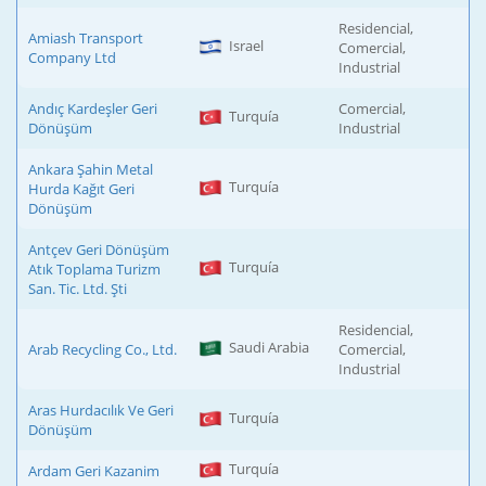
Residencial,
Amiash Transport
Israel
Comercial,
Company Ltd
Industrial
Andıç Kardeşler Geri
Comercial,
Turquía
Dönüşüm
Industrial
Ankara Şahin Metal
Turquía
Hurda Kağıt Geri
Dönüşüm
Antçev Geri Dönüşüm
Turquía
Atık Toplama Turizm
San. Tic. Ltd. Şti
Residencial,
Saudi Arabia
Arab Recycling Co., Ltd.
Comercial,
Industrial
Aras Hurdacılık Ve Geri
Turquía
Dönüşüm
Turquía
Ardam Geri Kazanim