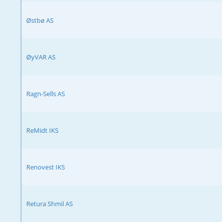
Østbø AS
ØyVAR AS
Ragn-Sells AS
ReMidt ​​IKS
Renovest IKS
Retura Shmil AS