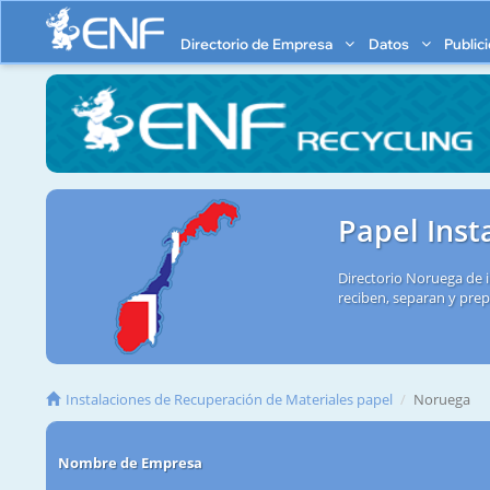
Directorio de Empresa
Datos
Public
Papel Inst
Directorio Noruega de 
reciben, separan y prep
Instalaciones de Recuperación de Materiales papel
Noruega
Nombre de Empresa