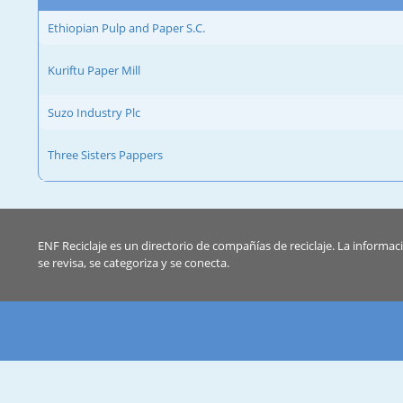
Ethiopian Pulp and Paper S.C.
Kuriftu Paper Mill
Suzo Industry Plc
Three Sisters Pappers
ENF Reciclaje es un directorio de compañías de reciclaje. La informac
se revisa, se categoriza y se conecta.