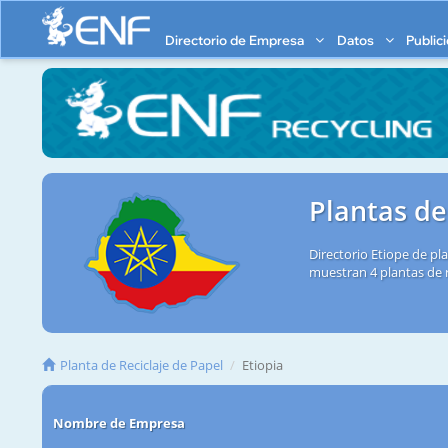
Directorio de Empresa
Datos
Public
Plantas de
Directorio Etiope de pl
muestran 4 plantas de r
Planta de Reciclaje de Papel
Etiopia
Nombre de Empresa