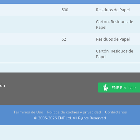
500
Residuos de Papel
Cartón, Residuos de
Papel
62
Residuos de Papel
Cartón, Residuos de
Papel
ión
ENF Reciclaje
Terminos de Uso
|
Política de cookies y privacidad
|
Contáctanos
© 2005-2026 ENF Ltd. All Rights Reserved