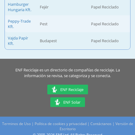
Hamburger
Fejér
Papel Reciclado
Hungaria Kft.
Peppy-Trade
Pest
Papel Reciclado
Kft.
Vajda Papír
Budapest
Papel Reciclado
Kft.
ENF Reciclaje es un directorio de compañías de reciclaje. La
información se revisa, se categoriza y se conecta.
ENF Reciclaje
ENF Solar
Terminos de Uso
|
Política de cookies y privacidad
|
Contáctanos
|
Versión de
Escritorio
© 2005-2026 ENF Ltd. All Rights Reserved