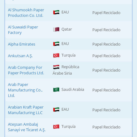
Al Shumookh Paper
EAU
Papel Reciclado
Production Co. Ltd.
Al Suwaidi Paper
Qatar
Papel Reciclado
Factory
EAU
Alpha Emirates
Papel Reciclado
Turquía
Ankutsan A.Ş.
Papel Reciclado
República
Arab Company For
Papel Reciclado
Paper Products Ltd.
Árabe Siria
Arab Paper
Saudi Arabia
Manufacturing Co.,
Papel Reciclado
Ltd.
Arabian Kraft Paper
EAU
Papel Reciclado
Manufacturing LLC
Ateşsan Ambalaj
Turquía
Papel Reciclado
Sanayi̇ ve Ti̇caret A.Ş.