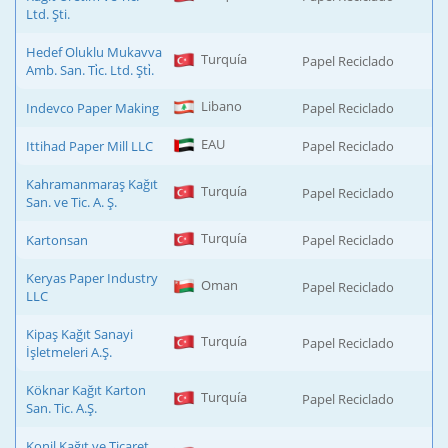
Ltd. Şti.
Hedef Oluklu Mukavva
Turquía
Papel Reciclado
Amb. San. Ti̇c. Ltd. Şti̇.
Libano
Indevco Paper Making
Papel Reciclado
EAU
Ittihad Paper Mill LLC
Papel Reciclado
Kahramanmaraş Kağıt
Turquía
Papel Reciclado
San. ve Tic. A. Ş.
Turquía
Kartonsan
Papel Reciclado
Keryas Paper Industry
Oman
Papel Reciclado
LLC
Kipaş Kağıt Sanayi
Turquía
Papel Reciclado
İşletmeleri A.Ş.
Köknar Kağıt Karton
Turquía
Papel Reciclado
San. Tic. A.Ş.
Konil Kağıt ve Ticaret