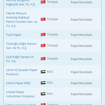
Sun-Ka Sungurlu
Turquía
Papel Reciclado
Kağıtçılık San. Tic. A.Ş
Teknik Masura
Ambalaj Nakliyat
Turquía
Papel Reciclado
Petrol Ürünleri San. ve
Tic. A.Ş.
Turquía
Turk Paper
Papel Reciclado
Türkoğlu Kâğıt Karton
Turquía
Papel Reciclado
San. Ve Tic. A.Ş.
Uçal Kağıt Sanayi ve
Turquía
Papel Reciclado
Tic. A.Ş.
Umm Al Quwain Paper
EAU
Papel Reciclado
Products
EAU
Union Paper Mills
Papel Reciclado
United Paper
EAU
Papel Reciclado
Industries Company
Turquía