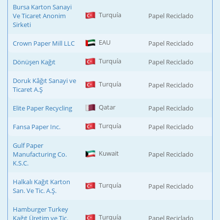
Bursa Karton Sanayi
Turquía
Ve Ticaret Anonim
Papel Reciclado
Sirketi
EAU
Crown Paper Mill LLC
Papel Reciclado
Turquía
Dönüşen Kağıt
Papel Reciclado
Doruk Kâğıt Sanayi ve
Turquía
Papel Reciclado
Ticaret A.Ş
Qatar
Elite Paper Recycling
Papel Reciclado
Turquía
Fansa Paper Inc.
Papel Reciclado
Gulf Paper
Kuwait
Manufacturing Co.
Papel Reciclado
K.S.C.
Halkalı Kağıt Karton
Turquía
Papel Reciclado
San. Ve Tic. A.Ş.
Hamburger Turkey
Turquía
Kağıt Üretim ve Tic.
Papel Reciclado