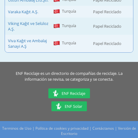
Üstün Ambalaj Ltd.Şti.
Papel Reciclado
Turquía
Varaka Kağıt A.Ş.
Papel Reciclado
Viking Kağıt ve Selüloz
Turquía
Papel Reciclado
A.Ş.
Viva Kağıt ve Ambalaj
Turquía
Papel Reciclado
Sanayi A.Ş
ENF Reciclaje es un directorio de compañías de reciclaje. La
información se revisa, se categoriza y se conecta.
ENF Reciclaje
ENF Solar
Terminos de Uso
|
Política de cookies y privacidad
|
Contáctanos
|
Versión de
Escritorio