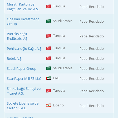
Muratlı Karton ve
Turquía
Papel Reciclado
Kağıt San. ve Tic. A.Ş.
Obeikan Investment
Saudi Arabia
Papel Reciclado
Group
Parteks Kağıt
Turquía
Papel Reciclado
Endüstrisi AŞ
Turquía
Pehlivanoğlu Kağıt A.Ş.
Papel Reciclado
Turquía
Retek A.Ş.
Papel Reciclado
Saudi Arabia
Saudi Paper Group
Papel Reciclado
EAU
ScanPaper Mill FZ-LLC
Papel Reciclado
Simka Kağıt Sanayi ve
Turquía
Papel Reciclado
Ticaret A.Ş.
Société Libanaise de
Libano
Papel Reciclado
Carton S.A.L.