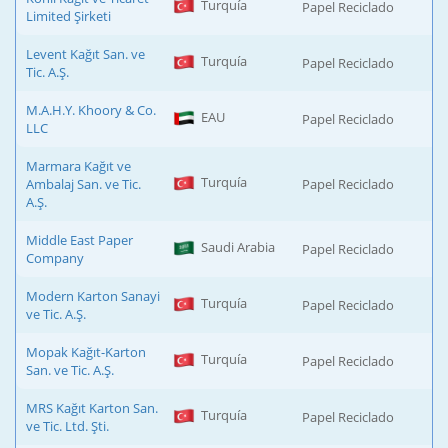
Turquía
Papel Reciclado
Limited Şirketi
Levent Kağıt San. ve
Turquía
Papel Reciclado
Tic. A.Ş.
M.A.H.Y. Khoory & Co.
EAU
Papel Reciclado
LLC
Marmara Kağıt ve
Turquía
Ambalaj San. ve Tic.
Papel Reciclado
A.Ş.
Middle East Paper
Saudi Arabia
Papel Reciclado
Company
Modern Karton Sanayi
Turquía
Papel Reciclado
ve Tic. A.Ş.
Mopak Kağıt-Karton
Turquía
Papel Reciclado
San. ve Tic. A.Ş.
MRS Kağıt Karton San.
Turquía
Papel Reciclado
ve Tic. Ltd. Şti.