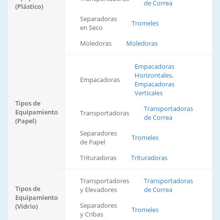
de Correa
(Plástico)
Separadoras
Tromeles
en Seco
Moledoras
Moledoras
Empacadoras
Horizontales,
Empacadoras
Empacadoras
Verticales
Tipos de
Transportadoras
Equipamiento
Transportadoras
de Correa
(Papel)
Separadores
Tromeles
de Papel
Trituradoras
Trituradoras
Transportadores
Transportadoras
Tipos de
y Elevadores
de Correa
Equipamiento
Separadores
(Vidrio)
Tromeles
y Cribas