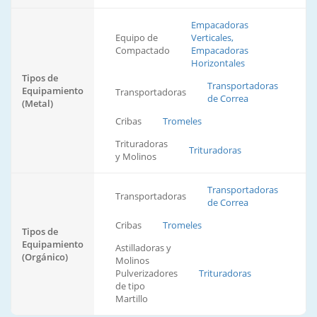
Empacadoras
Equipo de
Verticales,
Compactado
Empacadoras
Horizontales
Tipos de
Transportadoras
Equipamiento
Transportadoras
de Correa
(Metal)
Cribas
Tromeles
Trituradoras
Trituradoras
y Molinos
Transportadoras
Transportadoras
de Correa
Cribas
Tromeles
Tipos de
Equipamiento
Astilladoras y
(Orgánico)
Molinos
Pulverizadores
Trituradoras
de tipo
Martillo