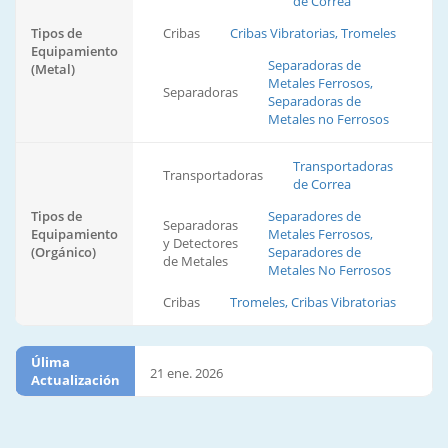
de Correa
Tipos de
Cribas
Cribas Vibratorias, Tromeles
Equipamiento
Separadoras de
(Metal)
Metales Ferrosos,
Separadoras
Separadoras de
Metales no Ferrosos
Transportadoras
Transportadoras
de Correa
Tipos de
Separadores de
Separadoras
Equipamiento
Metales Ferrosos,
y Detectores
(Orgánico)
Separadores de
de Metales
Metales No Ferrosos
Cribas
Tromeles, Cribas Vibratorias
Úlima
21 ene. 2026
Actualización