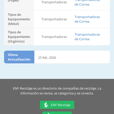
(Papel)
Transportadoras
de Correa
Tipos de
Transportadoras
Equipamiento
Transportadoras
de Correa
(Metal)
Tipos de
Transportadoras
Equipamiento
Transportadoras
de Correa
(Orgánico)
Úlima
25 feb. 2026
Actualización
ENF Reciclaje es un directorio de compañías de reciclaje. La
información se revisa, se categoriza y se conecta.
ENF Reciclaje